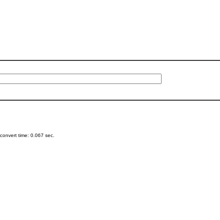
onvert time: 0.067 sec.