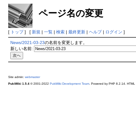
ページ名の変更
[
トップ
] [
新規
|
一覧
|
検索
|
最終更新
|
ヘルプ
|
ログイン
]
News/2021-03-23
の名前を変更します。
新しい名前:
Site admin:
webmaster
PukiWiki 1.5.4
© 2001-2022
PukiWiki Development Team
. Powered by PHP 8.2.14. HTML c