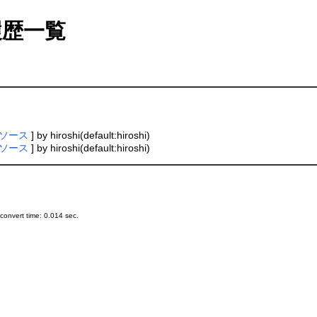
歴一覧
ソース
] by hiroshi(default:hiroshi)
ソース
] by hiroshi(default:hiroshi)
onvert time: 0.014 sec.