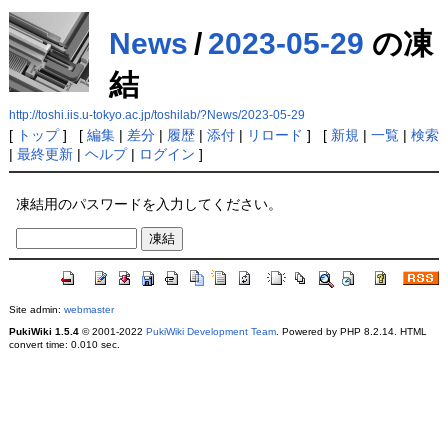
News
/
2023-05-29
の凍
結
http://toshi.iis.u-tokyo.ac.jp/toshilab/?News/2023-05-29
[
トップ
] [
編集
|
差分
|
履歴
|
添付
|
リロード
] [
新規
|
一覧
|
検索
|
最終更新
|
ヘルプ
|
ログイン
]
凍結用のパスワードを入力してください。
Site admin:
webmaster
PukiWiki 1.5.4
© 2001-2022
PukiWiki Development Team
. Powered by PHP 8.2.14. HTML
convert time: 0.010 sec.