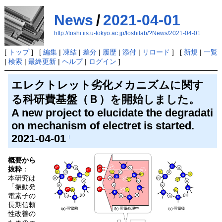
News
/
2021-04-01
http://toshi.iis.u-tokyo.ac.jp/toshilab/?News/2021-04-01
[
トップ
] [
編集
|
凍結
|
差分
|
履歴
|
添付
|
リロード
] [
新規
|
一覧
|
検索
|
最終更新
|
ヘルプ
|
ログイン
]
エレクトレット劣化メカニズムに関す
る科研費基盤（Ｂ）を開始しました。
A new project to elucidate the degradati
on mechanism of electret is started.
2021-04-01
†
概要から
抜粋
：
本研究は
「振動発
電素子の
長期信頼
性改善の