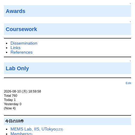
↑
Awards
↑
Coursework
Dissemination
Links
References
↑
Lab Only
Edit
2026-08-10 (月) 18:59:58
Total 760
Today 1
Yesterday 0
(Now 4)
今日の10件
MEMS Lab, IIS, UTokyo
(123)
Members
(5)