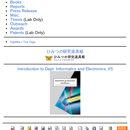
Books
Reports
Press Release
Misc.
Thesis
(Lab Only)
Outreach
Awards
Patents
(Lab Only)
RightBar
/
This Page
ひみつの研究道具箱
Introduction to Dept. Informatics and Electronics, IIS