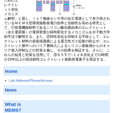
ためのエ
レクトレ
ット劣化
メカニズ
ム解明」と題し、ＩｏＴ無線センサ等の自立電源として有力視され
ているＭＥＭＳ型環境振動発電の効率と信頼性を高める研究とし
て、①発電機能材料であるシリコン酸化膜由来のエレクトレット
（永久電荷膜）の電荷密度が経時変化するメカニズムを分子動力学
的手法で解明する。また、②特性劣化を抑制する手段として、エレ
クトレット材料の表面保護膜による還元性ガス拡散の防止や、エレ
クトレット膜中へのバリア層挿入によるシリコン基板側からのキャ
リア侵入抑制などの対策を施し、その効果を検証する。さらに、こ
れらの知見と対策を活用して、③６５℃で−１ｄＢ劣化までの時間
が10年以上の高信頼性エレクトレット振動発電素子を実証する。
Home
Lab Address/Phone/Access
↑
News
↑
What is
MEMS?