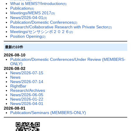
What is MEMS?/Introduction
(5)
Publication
(4)
Meetings/MEMS 2017
(3)
News/2026-04-01
(3)
Publication/Domestic Conferences
(2)
Research/Collaborative Research with Private Sector
(2)
Meetings/センサシンポ２０２６
(2)
Position Opening
(2)
最新の10件
2026-08-10
Publication/Domestic Conferences/Under Review (MEMBERS-
ONLY)
2026-08-02
News/2026-07-15
News
News/2026-07-14
RightBar
Research/Archives
News/2026-06-05
News/2026-01-22
News/2026-04-01
2026-08-01
Publication/Seminars (MEMBERS-ONLY)